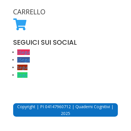
CARRELLO

SEGUICI SUI SOCIAL
Segui
Segui
Segui
Segui
Questo sito fa uso di cookie per migliorare l’esperienza di
Copyright | PI 04147960712 | Quaderni Cognitivi |
navigazione degli utenti e per raccogliere informazioni sull’utilizzo del
2025
sito stesso. Utilizziamo sia cookie tecnici sia cookie di parti terze per
inviare messaggi promozionali sulla base dei comportamenti degli
utenti. Può conoscere i dettagli consultando la nostra privacy policy