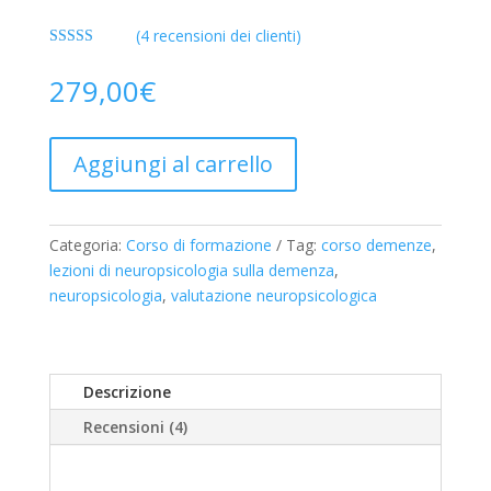
(
4
recensioni dei clienti)
Valutato
5.00
su 5 su base
279,00
€
di
recensioni
Aggiungi al carrello
Categoria:
Corso di formazione
Tag:
corso demenze
,
lezioni di neuropsicologia sulla demenza
,
neuropsicologia
,
valutazione neuropsicologica
Descrizione
Recensioni (4)