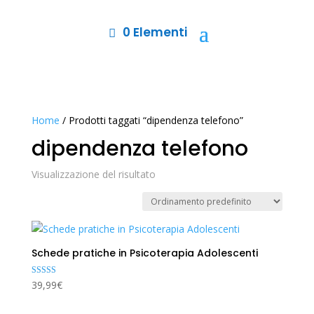
0 Elementi
Home
/ Prodotti taggati “dipendenza telefono”
dipendenza telefono
Visualizzazione del risultato
Schede pratiche in Psicoterapia Adolescenti
Valutato
39,99
€
5.00
su 5