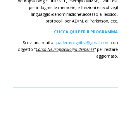
neuropsicologici utilizzati , esempio MMSE, i vari test
per indagare le memorie,le funzioni esecutive,il
linguaggio\denominazione\accesso al lessico,
protocolli per AD\M. di Parkinson, ecc.
CLICCA QUI PER ILPROGRAMMA
Scrivi una mail a
quadernicognitivi@gmail.com
con
oggetto “
Corso Neuropsicologia demenze
” per restare
aggiornato.