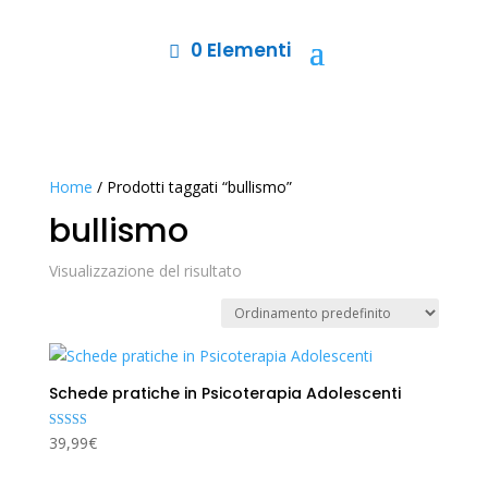
0 Elementi
Home
/ Prodotti taggati “bullismo”
bullismo
Visualizzazione del risultato
Schede pratiche in Psicoterapia Adolescenti
Valutato
39,99
€
5.00
su 5