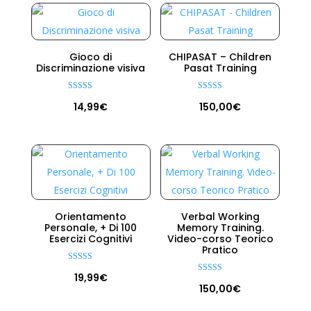
originale
attuale
era:
è:
150,00€.
89,99€.
Gioco di
CHIPASAT – Children
Discriminazione visiva
Pasat Training
Valutato
Valutato
14,99
€
150,00
€
5.00
5.00
su 5
su 5
Orientamento
Verbal Working
Personale, + Di 100
Memory Training.
Esercizi Cognitivi
Video-corso Teorico
Pratico
Valutato
19,99
€
5.00
Valutato
su 5
150,00
€
5.00
su 5