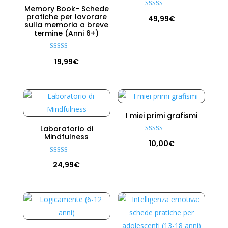
Memory Book- Schede
Valutato
pratiche per lavorare
49,99
€
4.88
sulla memoria a breve
su 5
termine (Anni 6+)
Valutato
19,99
€
5.00
su 5
I miei primi grafismi
Laboratorio di
Mindfulness
Valutato
10,00
€
5.00
su 5
Valutato
24,99
€
5.00
su 5