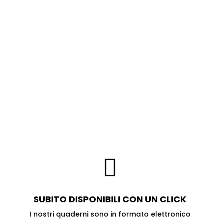
Per molte persone, arrivare a una
valutazione in età adulta rappresenta un
momento importante: consente di rileggere
con maggiore consapevolezza difficoltà
presenti da tempo, spesso vissute come
disorganizzazione, impulsività, senso di
inconcludenza, fatica nel mantenere
l’attenzione o nel gestire impegni e relazioni.
Maggiori informazioni, clicca qui

SUBITO DISPONIBILI
CON UN CLICK
I nostri quaderni sono in formato elettronico