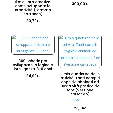
Il mio libro creativo:
300,00
€
come sviluppare la
creatività (Formato
cartaceo)
20,79
€
300 Schede per
sviluppare la logica e
intelligenza. 3-6 anni
Il mio quaderno delle
24,99
€
attività: Tanti compiti
cognitivi abbinati ad
un’attività pratica da
fare (Versione
cartaceo)
Valutato
23,91
€
5.00
su 5