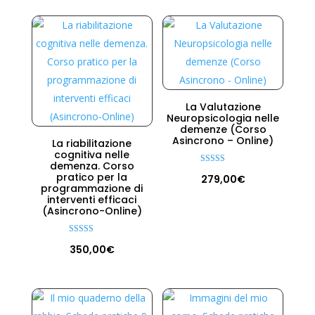
La Valutazione
Neuropsicologia nelle
demenze (Corso
Asincrono – Online)
La riabilitazione
cognitiva nelle
demenza. Corso
Valutato
pratico per la
279,00
€
5.00
programmazione di
su 5
interventi efficaci
(Asincrono-Online)
Valutato
350,00
€
5.00
su 5