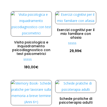
su 5
Esercizi cognitivi per il
mio familiare con
afasia
Visita psicologica e
inquadramento
Valutato
psicodiagnostico con
29,99
€
4.67
test psicometrici
su 5
Valutato
180,00
€
5.00
su 5
Schede pratiche di
psicoterapia adulti