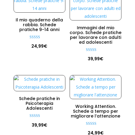
Il mio quaderno della
rabbia. Schede
Immagini del mio
pratiche 9-14 anni
corpo. Schede pratiche
per lavorare con adulti
ed adolescenti
Valutato
24,99
€
4.75
su 5
Valutato
39,99
€
5.00
su 5
Schede pratiche in
Psicoterapia
Working Attention.
Adolescenti
Schede a tempo per
migliorare l’attenzione
Valutato
39,99
€
5.00
su 5
Valutato
24,99
€
5.00