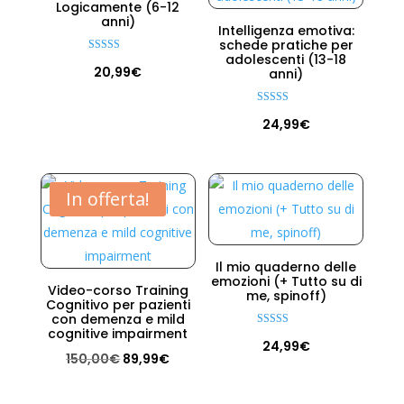
Logicamente (6-12
anni)
Intelligenza emotiva:
schede pratiche per
adolescenti (13-18
Valutato
20,99
€
5.00
anni)
su 5
Valutato
24,99
€
5.00
su 5
In offerta!
Il mio quaderno delle
emozioni (+ Tutto su di
Video-corso Training
me, spinoff)
Cognitivo per pazienti
con demenza e mild
cognitive impairment
Valutato
24,99
€
4.88
Il
Il
su 5
150,00
€
89,99
€
prezzo
prezzo