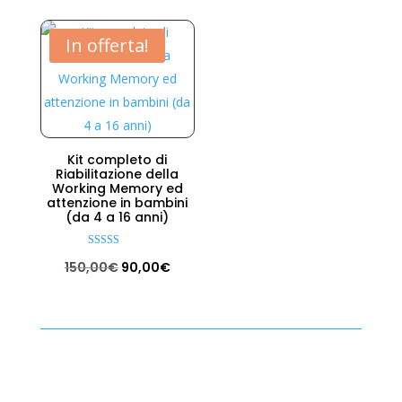
In offerta!
Kit completo di
Riabilitazione della
Working Memory ed
attenzione in bambini
(da 4 a 16 anni)
Valutato
Il
Il
150,00
€
90,00
€
5.00
su 5
prezzo
prezzo
originale
attuale
era:
è:
150,00€.
90,00€.